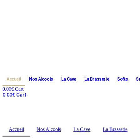
Accueil
Nos Alcools
La Cave
La Brasserie
Softs
S
0.00
€
Cart
0.00
€
Cart
Accueil
Nos Alcools
La Cave
La Brasserie