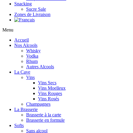
Snacking
Sucre Sale
Zones de Livraison
Menu
Accueil
Nos Alcools
Whisky
Vodka
Rhum
Autres Alcools
La Cave
Vins
Vins Secs
Vins Moelleux
Vins Rouges
Vins Rosés
Champagnes
La Brasserie
Brasserie à la carte
Brasserie en formule
Softs
Sans alcool