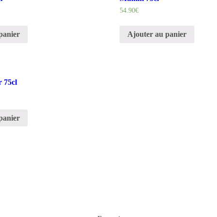
54.90
€
panier
Ajouter au panier
r 75cl
panier