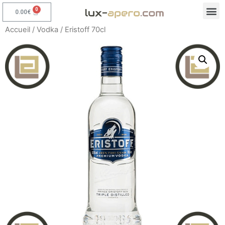
0.00
€
Accueil
/
Vodka
/ Eristoff 70cl